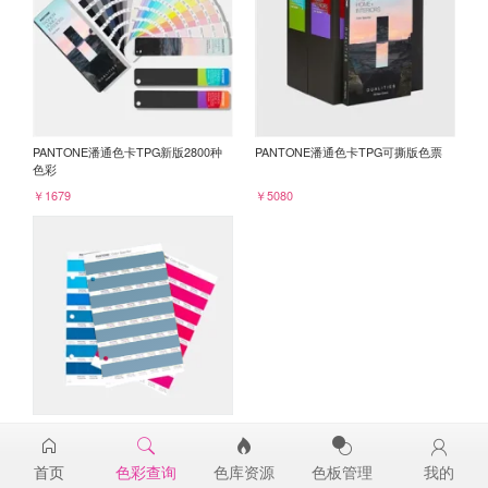
PANTONE潘通色卡TPG新版2800种
PANTONE潘通色卡TPG可撕版色票
色彩
￥1679
￥5080
PANTONE TPG单张色票纸版-补充页
17-4320TPG
首页
色彩查询
色库资源
色板管理
我的
￥98