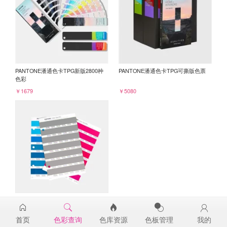
PANTONE潘通色卡TPG新版2800种
PANTONE潘通色卡TPG可撕版色票
色彩
￥1679
￥5080
PANTONE TPG单张色票纸版-补充页
17-4402TPG
首页
色彩查询
色库资源
色板管理
我的
￥98