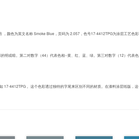
的色号 ，颜色为英文名称 Smoke Blue，页码为 2.057，色号17-4412TPG为
明或暗。第二对数字（44）代表色相--黄、红、蓝、绿。第三对数字（12）代表色彩的彩度。而T
7-4412TPG 。这个色彩透过独特的字尾来区别不同的材质。在漆料涂层纸版，这个色号是