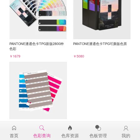
PANTONE潘通色卡TPG新版2800种
PANTONE潘通色卡TPG可撕版色票
色彩
￥1679
￥5080
PANTONE TPG单张色票纸版-补充页
17-1510TPG
首页
色彩查询
色库资源
色板管理
我的
￥98