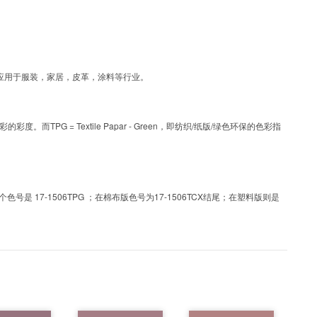
艺色彩，可应用于服装，家居，皮革，涂料等行业。
PG = Textile Papar - Green，即纺织/纸版/绿色环保的色彩指
 17-1506TPG ；在棉布版色号为17-1506TCX结尾；在塑料版则是