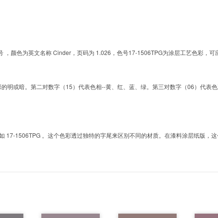
G的色号 ，颜色为英文名称 Cinder，页码为 1.026，色号17-1506TPG为涂层工
明或暗。第二对数字（15）代表色相--黄、红、蓝、绿。第三对数字（06）代表色彩的彩度。而T
7-1506TPG 。这个色彩透过独特的字尾来区别不同的材质。在漆料涂层纸版，这个色号是