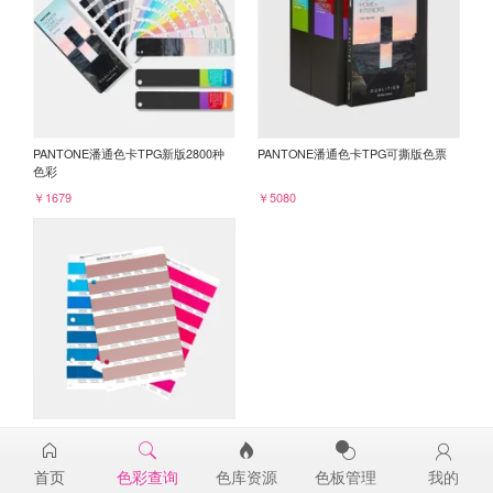
PANTONE潘通色卡TPG新版2800种
PANTONE潘通色卡TPG可撕版色票
色彩
￥1679
￥5080
PANTONE TPG单张色票纸版-补充页
17-1514TPG
首页
色彩查询
色库资源
色板管理
我的
￥98