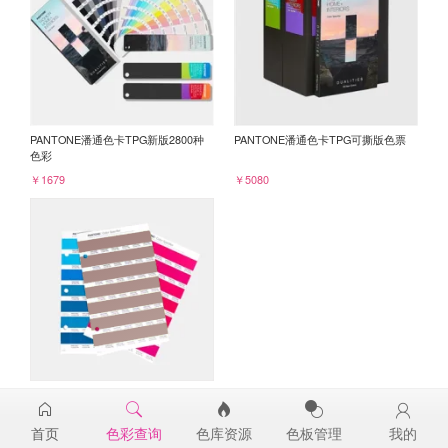
PANTONE潘通色卡TPG新版2800种
PANTONE潘通色卡TPG可撕版色票
色彩
￥1679
￥5080
PANTONE TPG单张色票纸版-补充页
17-1516TPG
首页
色彩查询
色库资源
色板管理
我的
￥98