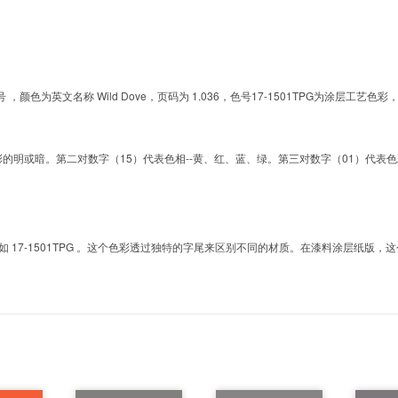
的色号 ，颜色为英文名称 Wild Dove，页码为 1.036，色号17-1501TPG为涂
明或暗。第二对数字（15）代表色相--黄、红、蓝、绿。第三对数字（01）代表色彩的彩度。而T
7-1501TPG 。这个色彩透过独特的字尾来区别不同的材质。在漆料涂层纸版，这个色号是