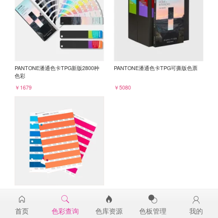
PANTONE潘通色卡TPG新版2800种
PANTONE潘通色卡TPG可撕版色票
色彩
￥1679
￥5080
PANTONE TPG单张色票纸版-补充页
17-1462TPG
首页
色彩查询
色库资源
色板管理
我的
￥98