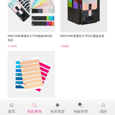
PANTONE潘通色卡TPG新版2800种
PANTONE潘通色卡TPG可撕版色票
色彩
￥1679
￥5080
PANTONE TPG单张色票纸版-补充页
14-1227TPG
首页
色彩查询
色库资源
色板管理
我的
￥98