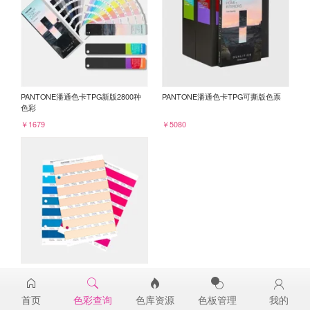
PANTONE潘通色卡TPG新版2800种
PANTONE潘通色卡TPG可撕版色票
色彩
￥1679
￥5080
PANTONE TPG单张色票纸版-补充页
14-1219TPG
首页
色彩查询
色库资源
色板管理
我的
￥98