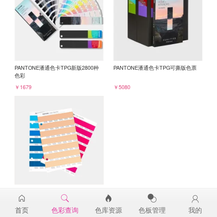
PANTONE潘通色卡TPG新版2800种
PANTONE潘通色卡TPG可撕版色票
色彩
￥1679
￥5080
PANTONE TPG单张色票纸版-补充页
14-1224TPG
首页
色彩查询
色库资源
色板管理
我的
￥98