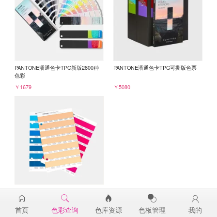
PANTONE潘通色卡TPG新版2800种
PANTONE潘通色卡TPG可撕版色票
色彩
￥1679
￥5080
PANTONE TPG单张色票纸版-补充页
14-1230TPG
首页
色彩查询
色库资源
色板管理
我的
￥98