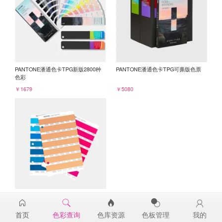
PANTONE潘通色卡TPG新版2800种
PANTONE潘通色卡TPG可撕版色票
色彩
￥1679
￥5080
PANTONE TPG单张色票纸版-补充页
16-1338TPG
首页
色彩查询
色库资源
色板管理
我的
￥98