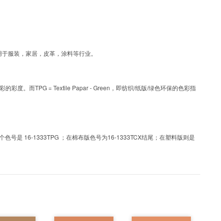
彩，可应用于服装，家居，皮革，涂料等行业。
PG = Textile Papar - Green，即纺织/纸版/绿色环保的色彩指
 16-1333TPG ；在棉布版色号为16-1333TCX结尾；在塑料版则是