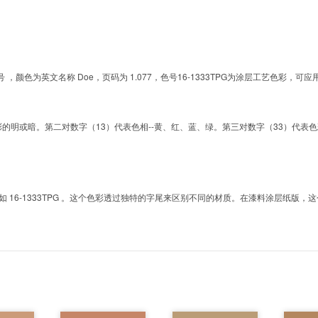
G的色号 ，颜色为英文名称 Doe，页码为 1.077，色号16-1333TPG为涂层工艺色
明或暗。第二对数字（13）代表色相--黄、红、蓝、绿。第三对数字（33）代表色彩的彩度。而T
6-1333TPG 。这个色彩透过独特的字尾来区别不同的材质。在漆料涂层纸版，这个色号是