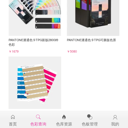
PANTONE潘通色卡TPG新版2800种
PANTONE潘通色卡TPG可撕版色票
色彩
￥1679
￥5080
PANTONE TPG单张色票纸版-补充页
16-1334TPG
首页
色彩查询
色库资源
色板管理
我的
￥98