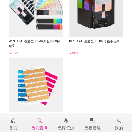
PANTONE潘通色卡TPG新版2800种
PANTONE潘通色卡TPG可撕版色票
色彩
￥1679
￥5080
PANTONE TPG单张色票纸版-补充页
16-1342TPG
首页
色彩查询
色库资源
色板管理
我的
￥98