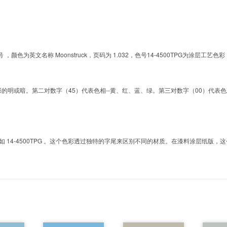
的色号 ，颜色为英文名称 Moonstruck，页码为 1.032，色号14-4500TPG为
明或暗。第二对数字（45）代表色相--黄、红、蓝、绿。第三对数字（00）代表色彩的彩度。而T
4-4500TPG 。这个色彩透过独特的字尾来区别不同的材质。在漆料涂层纸版，这个色号是