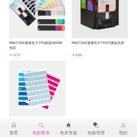
PANTONE潘通色卡TPG新版2800种
PANTONE潘通色卡TPG可撕版色票
色彩
￥1679
￥5080
PANTONE TPG单张色票纸版-补充页
14-4315TPG
首页
色彩查询
色库资源
色板管理
我的
￥98