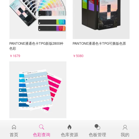
PANTONE潘通色卡TPG新版2800种
PANTONE潘通色卡TPG可撕版色票
色彩
￥1679
￥5080
PANTONE TPG单张色票纸版-补充页
14-4311TPG
首页
色彩查询
色库资源
色板管理
我的
￥98