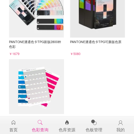
PANTONE潘通色卡TPG新版2800种
PANTONE潘通色卡TPG可撕版色票
色彩
￥1679
￥5080
PANTONE TPG单张色票纸版-补充页
14-4502TPG
首页
色彩查询
色库资源
色板管理
我的
￥98