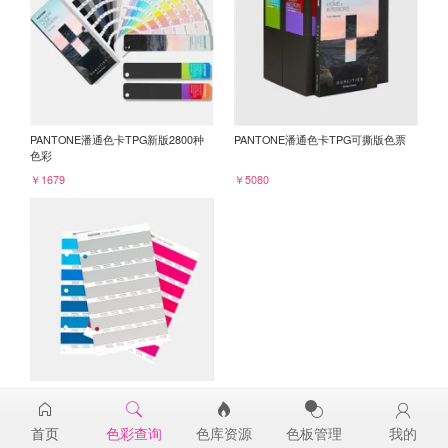
PANTONE潘通色卡TPG新版2800种
PANTONE潘通色卡TPG可撕版色票
色彩
￥1679
￥5080
PANTONE TPG单张色票纸版-补充页
14-4503TPG
首页
色彩查询
色库资源
色板管理
我的
￥98