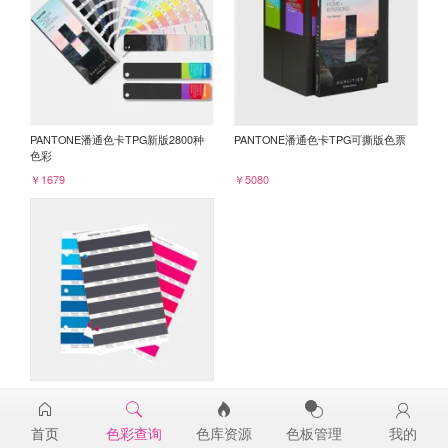
PANTONE潘通色卡TPG新版2800种
PANTONE潘通色卡TPG可撕版色票
色彩
￥1679
￥5080
PANTONE TPG单张色票纸版-补充页
19-3812TPG
首页
色彩查询
色库资源
色板管理
我的
￥98