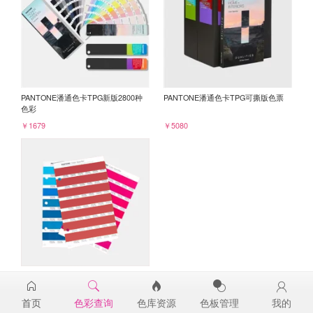
PANTONE潘通色卡TPG新版2800种
PANTONE潘通色卡TPG可撕版色票
色彩
￥1679
￥5080
PANTONE TPG单张色票纸版-补充页
19-1756TPG
首页
色彩查询
色库资源
色板管理
我的
￥98