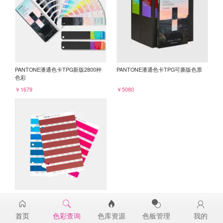
PANTONE潘通色卡TPG新版2800种
PANTONE潘通色卡TPG可撕版色票
色彩
￥1679
￥5080
PANTONE TPG单张色票纸版-补充页
19-1875TPG
首页
色彩查询
色库资源
色板管理
我的
￥98