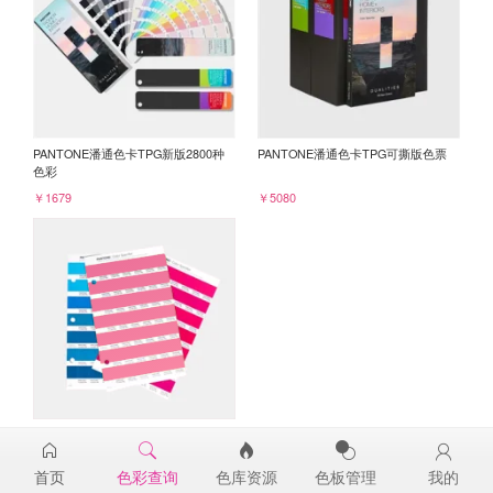
PANTONE潘通色卡TPG新版2800种
PANTONE潘通色卡TPG可撕版色票
色彩
￥1679
￥5080
PANTONE TPG单张色票纸版-补充页
17-2235TPG
首页
色彩查询
色库资源
色板管理
我的
￥98