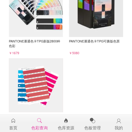
PANTONE潘通色卡TPG新版2800种
PANTONE潘通色卡TPG可撕版色票
色彩
￥1679
￥5080
PANTONE TPG单张色票纸版-补充页
17-1640TPG
首页
色彩查询
色库资源
色板管理
我的
￥98