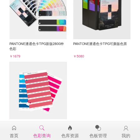
PANTONE潘通色卡TPG新版2800种
PANTONE潘通色卡TPG可撕版色票
色彩
￥1679
￥5080
PANTONE TPG单张色票纸版-补充页
17-1739TPG
首页
色彩查询
色库资源
色板管理
我的
￥98