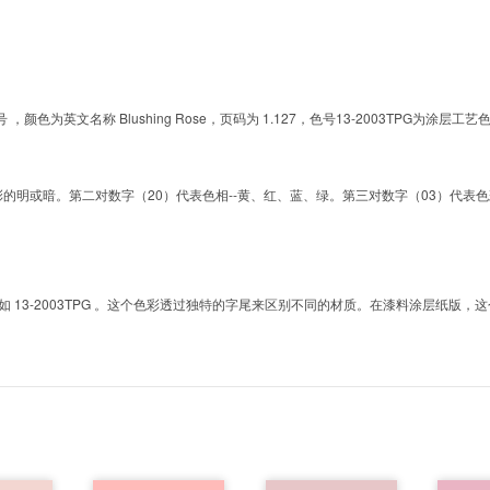
的色号 ，颜色为英文名称 Blushing Rose，页码为 1.127，色号13-2003TP
明或暗。第二对数字（20）代表色相--黄、红、蓝、绿。第三对数字（03）代表色彩的彩度。而T
3-2003TPG 。这个色彩透过独特的字尾来区别不同的材质。在漆料涂层纸版，这个色号是