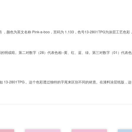
的色号 ，颜色为英文名称 Pink-a-boo，页码为 1.133，色号13-2801TPG为涂
明或暗。第二对数字（28）代表色相--黄、红、蓝、绿。第三对数字（01）代表色彩的彩度。而T
3-2801TPG 。这个色彩透过独特的字尾来区别不同的材质。在漆料涂层纸版，这个色号是