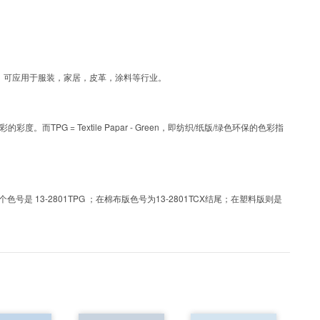
层工艺色彩，可应用于服装，家居，皮革，涂料等行业。
PG = Textile Papar - Green，即纺织/纸版/绿色环保的色彩指
 13-2801TPG ；在棉布版色号为13-2801TCX结尾；在塑料版则是