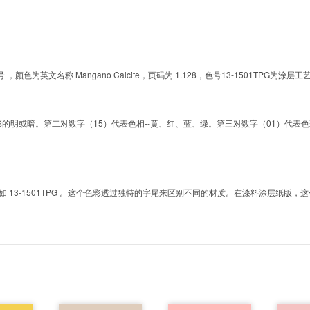
的色号 ，颜色为英文名称 Mangano Calcite，页码为 1.128，色号13-1501T
明或暗。第二对数字（15）代表色相--黄、红、蓝、绿。第三对数字（01）代表色彩的彩度。而T
3-1501TPG 。这个色彩透过独特的字尾来区别不同的材质。在漆料涂层纸版，这个色号是