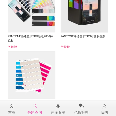
PANTONE潘通色卡TPG新版2800种
PANTONE潘通色卡TPG可撕版色票
色彩
￥1679
￥5080
PANTONE TPG单张色票纸版-补充页
12-1406TPG
首页
色彩查询
色库资源
色板管理
我的
￥98