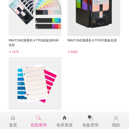
PANTONE潘通色卡TPG新版2800种
PANTONE潘通色卡TPG可撕版色票
色彩
￥1679
￥5080
PANTONE TPG单张色票纸版-补充页
12-1105TPG
首页
色彩查询
色库资源
色板管理
我的
￥98