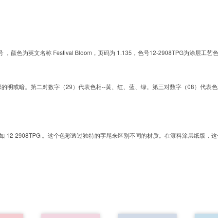
的色号 ，颜色为英文名称 Festival Bloom，页码为 1.135，色号12-2908TP
明或暗。第二对数字（29）代表色相--黄、红、蓝、绿。第三对数字（08）代表色彩的彩度。而T
2-2908TPG 。这个色彩透过独特的字尾来区别不同的材质。在漆料涂层纸版，这个色号是