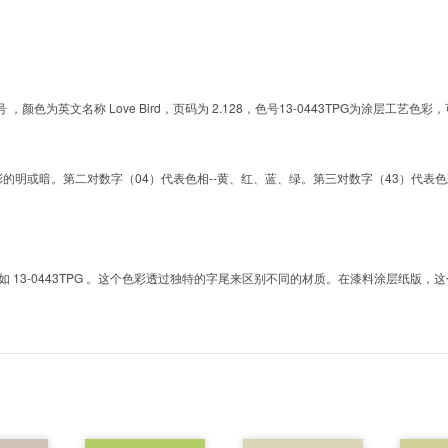
的色号 ，颜色为英文名称 Love Bird，页码为 2.128，色号13-0443TPG为涂
明或暗。第二对数字（04）代表色相--黄、红、蓝、绿。第三对数字（43）代表色彩的彩度。而T
3-0443TPG 。这个色彩透过独特的字尾来区别不同的材质。在漆料涂层纸版，这个色号是