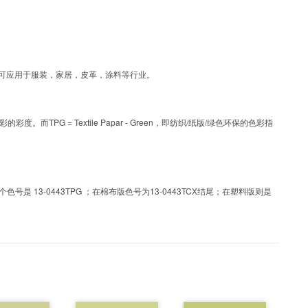
层工艺色彩，可应用于服装，家居，皮革，涂料等行业。
PG = Textile Papar - Green，即纺织/纸版/绿色环保的色彩指
 13-0443TPG ；在棉布版色号为13-0443TCX结尾；在塑料版则是