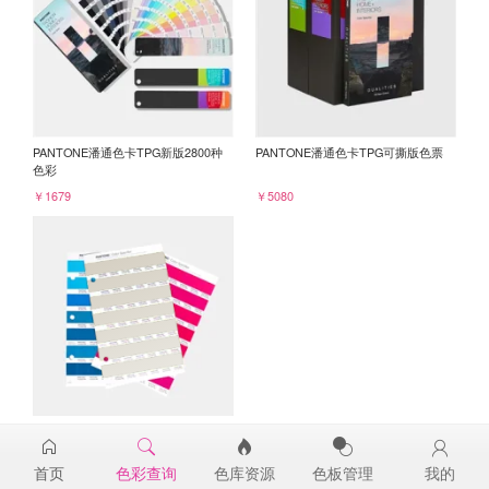
PANTONE潘通色卡TPG新版2800种
PANTONE潘通色卡TPG可撕版色票
色彩
￥1679
￥5080
PANTONE TPG单张色票纸版-补充页
13-0401TPG
首页
色彩查询
色库资源
色板管理
我的
￥98