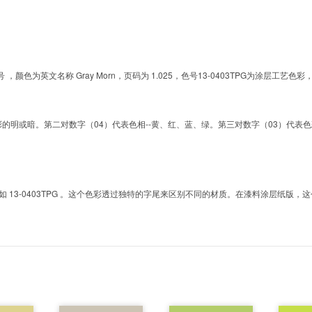
的色号 ，颜色为英文名称 Gray Morn，页码为 1.025，色号13-0403TPG为涂
明或暗。第二对数字（04）代表色相--黄、红、蓝、绿。第三对数字（03）代表色彩的彩度。而T
3-0403TPG 。这个色彩透过独特的字尾来区别不同的材质。在漆料涂层纸版，这个色号是