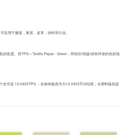
层工艺色彩，可应用于服装，家居，皮革，涂料等行业。
PG = Textile Papar - Green，即纺织/纸版/绿色环保的色彩指
 13-0403TPG ；在棉布版色号为13-0403TCX结尾；在塑料版则是