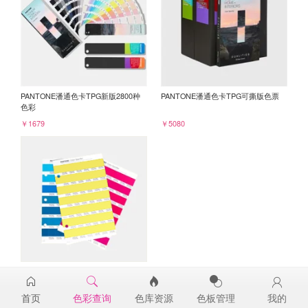
PANTONE潘通色卡TPG新版2800种
PANTONE潘通色卡TPG可撕版色票
色彩
￥1679
￥5080
PANTONE TPG单张色票纸版-补充页
13-0646TPG
首页
色彩查询
色库资源
色板管理
我的
￥98