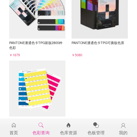
PANTONE潘通色卡TPG新版2800种
PANTONE潘通色卡TPG可撕版色票
色彩
￥1679
￥5080
PANTONE TPG单张色票纸版-补充页
13-0644TPG
首页
色彩查询
色库资源
色板管理
我的
￥98