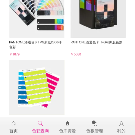
PANTONE潘通色卡TPG新版2800种
PANTONE潘通色卡TPG可撕版色票
色彩
￥1679
￥5080
PANTONE TPG单张色票纸版-补充页
13-0651TPG
首页
色彩查询
色库资源
色板管理
我的
￥98