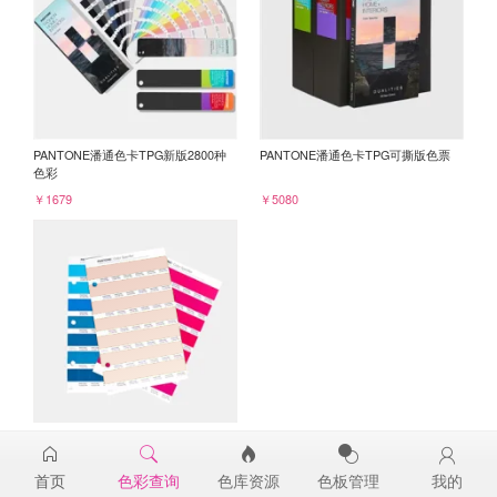
PANTONE潘通色卡TPG新版2800种
PANTONE潘通色卡TPG可撕版色票
色彩
￥1679
￥5080
PANTONE TPG单张色票纸版-补充页
13-1208TPG
首页
色彩查询
色库资源
色板管理
我的
￥98