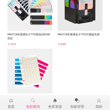
PANTONE潘通色卡TPG新版2800种
PANTONE潘通色卡TPG可撕版色票
色彩
￥1679
￥5080
PANTONE TPG单张色票纸版-补充页
13-1308TPG
首页
色彩查询
色库资源
色板管理
我的
￥98