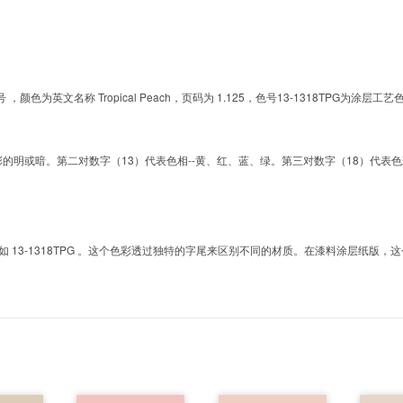
的色号 ，颜色为英文名称 Tropical Peach，页码为 1.125，色号13-1318TP
明或暗。第二对数字（13）代表色相--黄、红、蓝、绿。第三对数字（18）代表色彩的彩度。而T
3-1318TPG 。这个色彩透过独特的字尾来区别不同的材质。在漆料涂层纸版，这个色号是