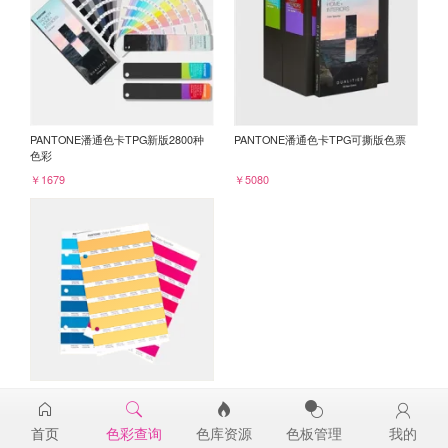
PANTONE潘通色卡TPG新版2800种
PANTONE潘通色卡TPG可撕版色票
色彩
￥1679
￥5080
PANTONE TPG单张色票纸版-补充页
14-1052TPG
首页
色彩查询
色库资源
色板管理
我的
￥98