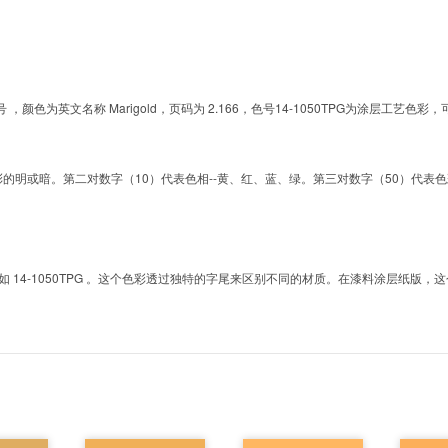
的色号 ，颜色为英文名称 Marigold，页码为 2.166，色号14-1050TPG为涂层
明或暗。第二对数字（10）代表色相--黄、红、蓝、绿。第三对数字（50）代表色彩的彩度。而T
4-1050TPG 。这个色彩透过独特的字尾来区别不同的材质。在漆料涂层纸版，这个色号是