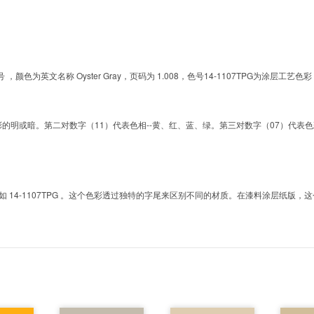
的色号 ，颜色为英文名称 Oyster Gray，页码为 1.008，色号14-1107TPG为
明或暗。第二对数字（11）代表色相--黄、红、蓝、绿。第三对数字（07）代表色彩的彩度。而T
4-1107TPG 。这个色彩透过独特的字尾来区别不同的材质。在漆料涂层纸版，这个色号是