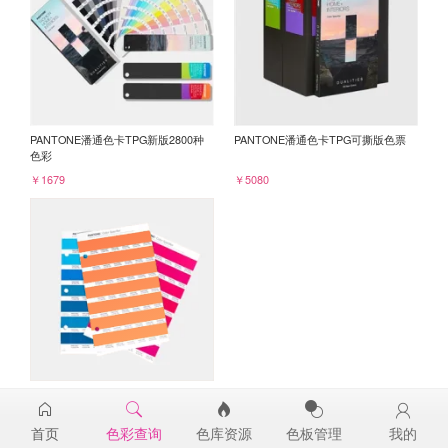
PANTONE潘通色卡TPG新版2800种
PANTONE潘通色卡TPG可撕版色票
色彩
￥1679
￥5080
PANTONE TPG单张色票纸版-补充页
16-1453TPG
首页
色彩查询
色库资源
色板管理
我的
￥98