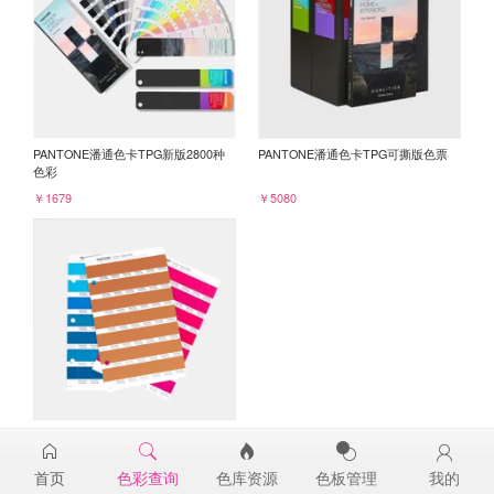
PANTONE潘通色卡TPG新版2800种
PANTONE潘通色卡TPG可撕版色票
色彩
￥1679
￥5080
PANTONE TPG单张色票纸版-补充页
16-1449TPG
首页
色彩查询
色库资源
色板管理
我的
￥98