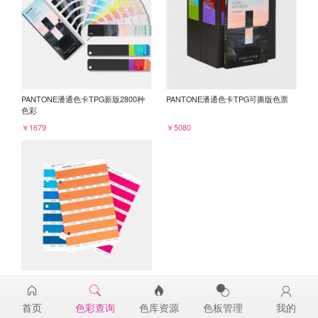
PANTONE潘通色卡TPG新版2800种
PANTONE潘通色卡TPG可撕版色票
色彩
￥1679
￥5080
PANTONE TPG单张色票纸版-补充页
16-1462TPG
首页
色彩查询
色库资源
色板管理
我的
￥98