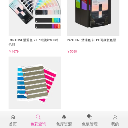
PANTONE潘通色卡TPG新版2800种
PANTONE潘通色卡TPG可撕版色票
色彩
￥1679
￥5080
PANTONE TPG单张色票纸版-补充页
18-0625TPG
首页
色彩查询
色库资源
色板管理
我的
￥98